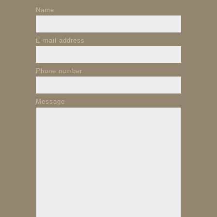
Name
E-mail address
Phone number
Message