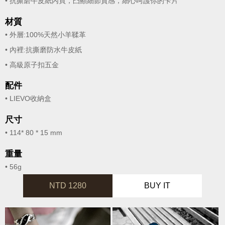
• 抗撕磨牛皮紙內頁，凸顯細節質感，細心呵護你的卡片
材質
• 外層:100%天然小羊鞣革
• 內裡:抗撕磨防水牛皮紙
• 高級原子扣五金
配件
• LIEVO收納盒
尺寸
• 114* 80 * 15 mm
重量
• 56g
NTD 1280
BUY IT