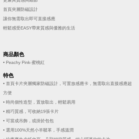
更兼具質感與細節
首頁夾層防磁設計
讓你無需取出即可直接感應
輕鬆感受EASY帶來質感與優雅的生活
商品顏色
• Peachy Pink-蜜桃紅
特色
• 首頁卡片夾層獨家防磁設計，可置放感應卡，無需取出直接感應超
方便
• 時尚個性造型，置放取出，輕鬆易用
• 精巧質感，可收納19張卡片
• 可當成吊飾，或掛於包包
• 選用100%天然小羊鞣革，手感溫潤