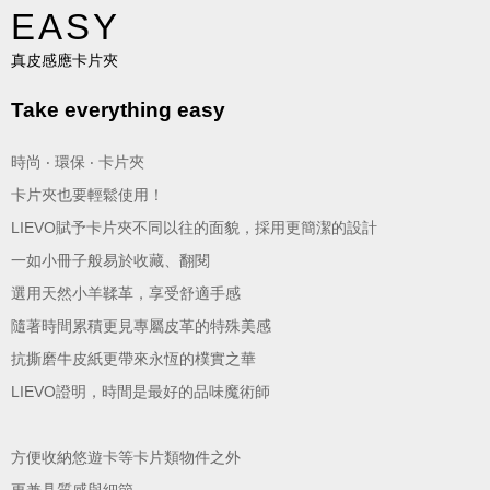
EASY
真皮感應卡片夾
Take everything easy
時尚 ‧ 環保 ‧ 卡片夾
卡片夾也要輕鬆使用！
LIEVO賦予卡片夾不同以往的面貌，採用更簡潔的設計
一如小冊子般易於收藏、翻閱
選用天然小羊鞣革，享受舒適手感
隨著時間累積更見專屬皮革的特殊美感
抗撕磨牛皮紙更帶來永恆的樸實之華
LIEVO證明，時間是最好的品味魔術師
方便收納悠遊卡等卡片類物件之外