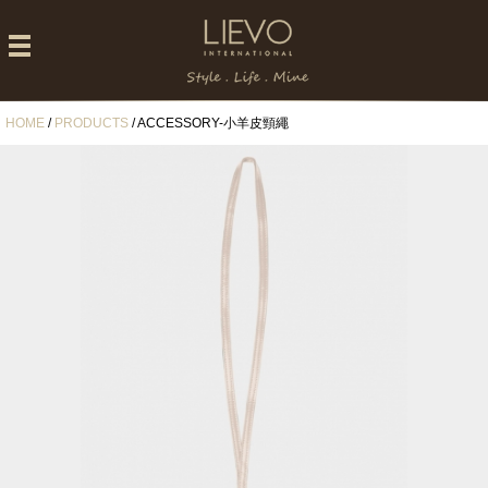
HOME
/
PRODUCTS
/ ACCESSORY-小羊皮頸繩