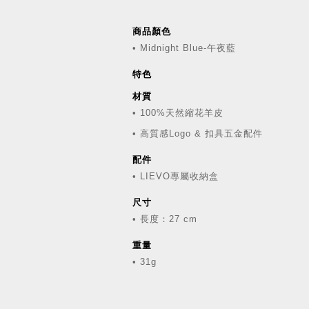
商品顏色
• Midnight Blue-午夜藍
特色
材質
• 100%天然縮花羊皮
• 高質感Logo & 扣具五金配件
配件
• LIEVO專屬收納盒
尺寸
• 長度：27 cm
重量
• 31g