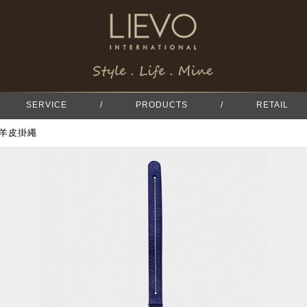
SERVICE
/
PRODUCTS
/
RETAIL
-小羊皮掛繩