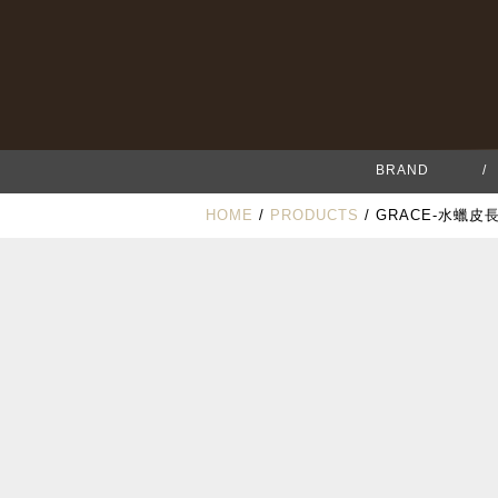
BRAND
/
HOME
/
PRODUCTS
/ GRACE-水蠟皮