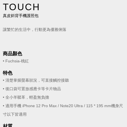
TOUCH
真皮斜背手機護照包
讓繁忙的生活中，行動更為優雅俐落
商品顏色
• Fuchsia-桃紅
特色
• 清楚掌握螢幕狀況，可直接觸控接聽
• 後口袋可置放感應卡等卡片物品
• 全小羊鞣革，輕盈無負擔
• 適用手機 iPhone 12 Pro Max / Note20 Ultra / 115 * 195 mm機身尺
寸以下皆適用
材質