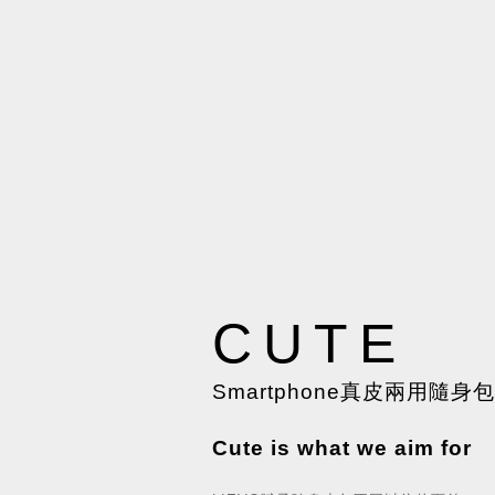
CUTE
Smartphone真皮兩用隨身包
Cute is what we aim for