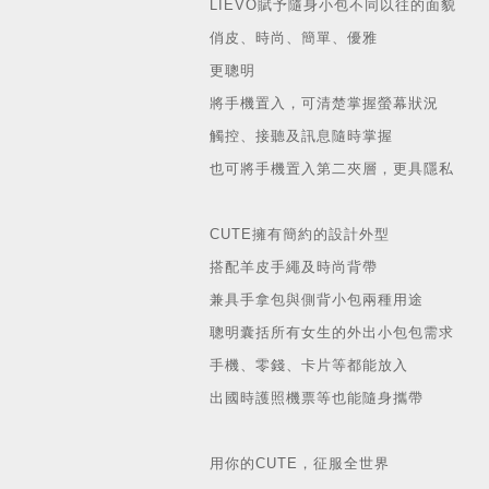
LIEVO賦予隨身小包不同以往的面貌
俏皮、時尚、簡單、優雅
更聰明
將手機置入，可清楚掌握螢幕狀況
觸控、接聽及訊息隨時掌握
也可將手機置入第二夾層，更具隱私
CUTE擁有簡約的設計外型
搭配羊皮手繩及時尚背帶
兼具手拿包與側背小包兩種用途
聰明囊括所有女生的外出小包包需求
手機、零錢、卡片等都能放入
出國時護照機票等也能隨身攜帶
用你的CUTE，征服全世界