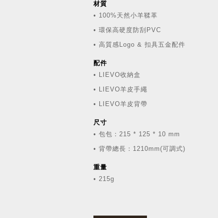
材質
• 100%天然小羊鞣革
• 環保高硬度防刮PVC
• 高質感Logo & 扣具五金配件
配件
• LIEVO收納盒
• LIEVO羊皮手繩
• LIEVO羊皮背帶
尺寸
• 包包：215 * 125 * 10 mm
• 背帶總長：1210mm(可調式)
重量
• 215g