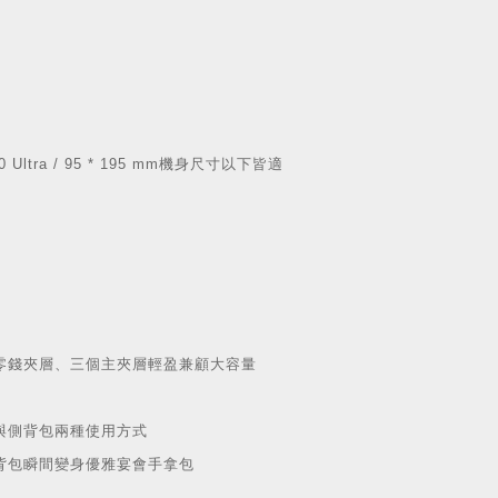
e20 Ultra / 95 * 195 mm機身尺寸以下皆適
鍊零錢夾層、三個主夾層輕盈兼顧大容量
與側背包兩種使用方式
背包瞬間變身優雅宴會手拿包