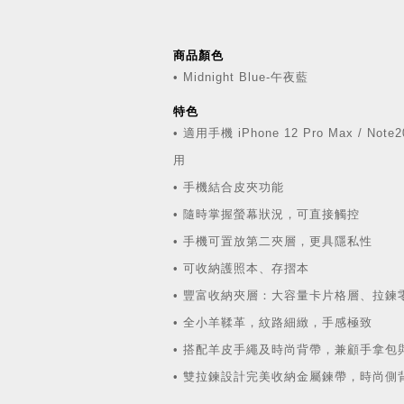
商品顏色
• Midnight Blue-午夜藍
特色
• 適用手機 iPhone 12 Pro Max / Not
用
• 手機結合皮夾功能
• 隨時掌握螢幕狀況，可直接觸控
• 手機可置放第二夾層，更具隱私性
• 可收納護照本、存摺本
• 豐富收納夾層：大容量卡片格層、拉
• 全小羊鞣革，紋路細緻，手感極致
• 搭配羊皮手繩及時尚背帶，兼顧手拿包
• 雙拉鍊設計完美收納金屬鍊帶，時尚側